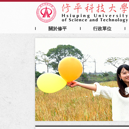
:::
主
要
內
容
關於修平
行政單位
區
塊
:::