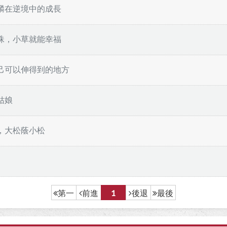
麟在逆境中的成長
珠，小草就能幸福
己可以伸得到的地方
姑娘
，大松蔭小松
前進
1
後退
最後
第一