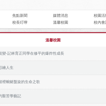
焦點新聞
媒體消息
校園活
校長叮嚀
溫馨校園
校內會
溫馨校園
蜕變-記林育正同學在修平的爆炸性成長
彩繪人生
階裡蜿蜒盤旋的生命之歌
的艱苦學藝記