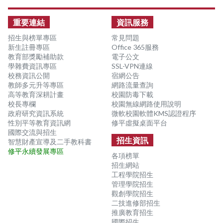
:::
重要連結
資訊服務
招生與榜單專區
常見問題
新生註冊專區
Office 365服務
教育部獎勵補助款
電子公文
學雜費資訊專區
SSL-VPN連線
校務資訊公開
宿網公告
教師多元升等專區
網路流量查詢
高等教育深耕計畫
校園防毒下載
校長專欄
校園無線網路使用說明
政府研究資訊系統
微軟校園軟體KMS認證程序
性別平等教育資訊網
修平虛擬桌面平台
國際交流與招生
招生資訊
智慧財產宣導及二手教科書
修平永續發展專區
各項榜單
招生網站
工程學院招生
管理學院招生
觀創學院招生
二技進修部招生
推廣教育招生
國際招生