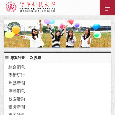
:::
主
要
內
:::
容
區
塊
專案計畫
搜尋
綜合消息
學術研討
焦點新聞
媒體消息
校園活動
獲獎新聞
專案計畫