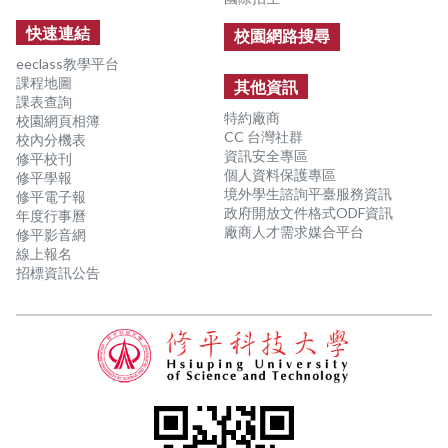
快速連結
校園網路搜尋
eeclass教學平台
課程地圖
其他資訊
課表查詢
特約廠商
校園網頁相簿
CC 台灣社群
校內分機表
資訊安全專區
修平校刊
個人資料保護專區
修平學報
境外學生諮詢平臺服務資訊
修平電子報
政府開放文件格式ODF資訊
年度行事曆
廠商人才需求媒合平台
修平影音網
線上報名
招標資訊公告