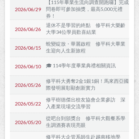
【115年畢業生流向調查開跑囉】完成
問卷即可參加抽獎，最高5,000元禮
2026/06/29
券！
退休不是學習的終點 修平科大樂齡
2026/06/26
大學34位學員歡喜結業
蛻變綻放・華麗啟程 修平科大畢業
2026/06/15
生迎向人生新旅程
🎓 114學年度畢業典禮相關資訊
2026/06/10
修平科大勇奪2金1銀1銅！馬來西亞國
2026/05/26
際發明展彰顯創新實力
修平樹德傑出校友協會企業參訪 深
2026/05/22
入產業現場交流學習
從吧台到頒獎台 修平科大觀餐系學
2026/05/20
生調酒賽表現亮眼
修平科大企管系師生赴越南移地學