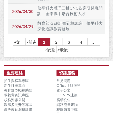
修平科大辦理三軸CNC銑床研習班開
2026/04/30
訓 產學攜手培育技術人才
教育部iGER計畫到校諮詢 修平科大
2026/04/29
深化通識教育發展
前進
1
2
3
4
5
第一
後退
最後
:::
重要連結
資訊服務
招生與榜單專區
常見問題
新生註冊專區
Office 365服務
教育部獎勵補助款
電子公文
學雜費資訊專區
SSL-VPN連線
校務資訊公開
宿網公告
教師多元升等專區
網路流量查詢
高等教育深耕計畫
校園防毒下載