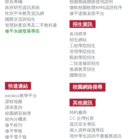
校長專欄
校園無線網路使用說明
政府研究資訊系統
微軟校園軟體KMS認證程序
性別平等教育資訊網
修平虛擬桌面平台
國際交流與招生
招生資訊
智慧財產宣導及二手教科書
修平永續發展專區
各項榜單
招生網站
工程學院招生
管理學院招生
觀創學院招生
二技進修部招生
推廣教育招生
國際招生
快速連結
校園網路搜尋
eeclass教學平台
課程地圖
其他資訊
課表查詢
特約廠商
校園網頁相簿
CC 台灣社群
校內分機表
資訊安全專區
修平校刊
個人資料保護專區
修平學報
境外學生諮詢平臺服務資訊
修平電子報