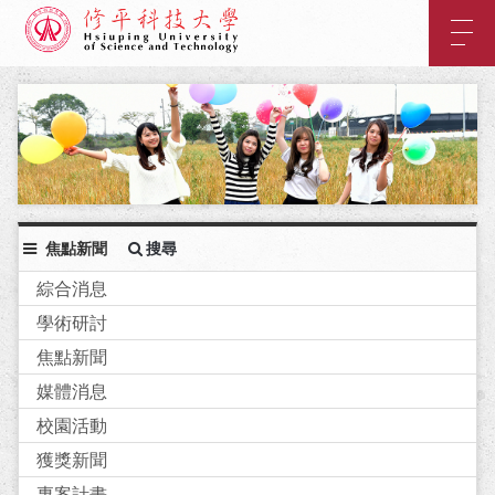
:::
主
要
內
:::
容
區
塊
焦點新聞
搜尋
綜合消息
學術研討
焦點新聞
媒體消息
校園活動
獲獎新聞
專案計畫