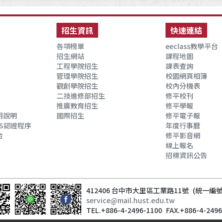
招生資訊
快速連結
各項榜單
eeclass教學平台
招生網站
課程地圖
工程學院招生
課表查詢
管理學院招生
校園網頁相簿
觀創學院招生
校內分機表
二技進修部招生
修平校刊
推廣教育招生
修平學報
用說明
國際招生
修平電子報
S認證程序
年度行事曆
台
修平影音網
線上報名
招標資訊公告
412406 台中市大里區工業路11號
(統一編號：
service@mail.hust.edu.tw
TEL.+886-4-2496-1100
FAX.+886-4-249