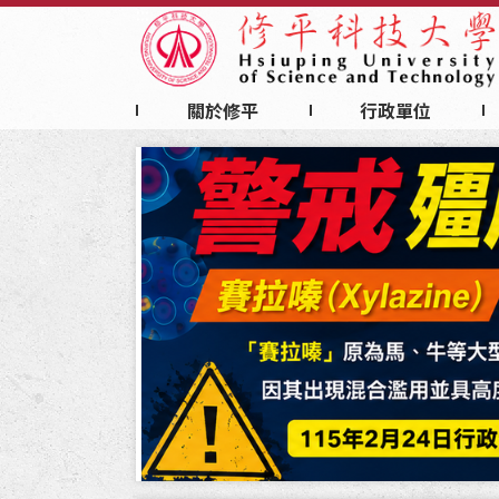
:::
主
要
內
容
關於修平
行政單位
區
:::
塊
⏸