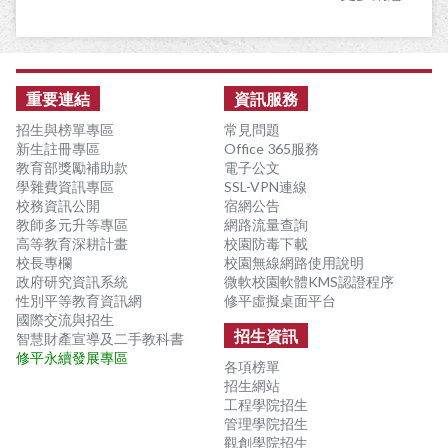
:::
重要連結
資訊服務
招生與榜單專區
常見問題
新生註冊專區
Office 365服務
教育部獎勵補助款
電子公文
學雜費資訊專區
SSL-VPN連線
校務資訊公開
宿網公告
教師多元升等專區
網路流量查詢
高等教育深耕計畫
校園防毒下載
校長專欄
校園無線網路使用說明
政府研究資訊系統
微軟校園軟體KMS認證程序
性別平等教育資訊網
修平虛擬桌面平台
國際交流與招生
招生資訊
智慧財產宣導及二手教科書
修平永續發展專區
各項榜單
招生網站
工程學院招生
管理學院招生
觀創學院招生