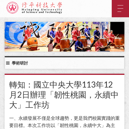
:::
主
要
內
:::
容
區
塊
學術研討
轉知：國立中央大學113年12
月2日辦理「韌性桃園，永續中
大」工作坊
一、永續發展不僅是全球趨勢，更是我們校園實踐的重
要目標。本次工作坊以「韌性桃園，永續中大」為主