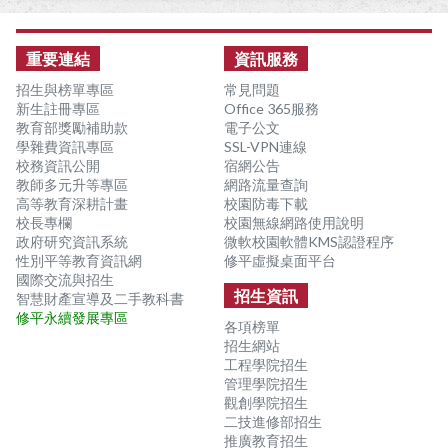
:::
重要連結
資訊服務
招生與榜單專區
常見問題
新生註冊專區
Office 365服務
教育部獎勵補助款
電子公文
學雜費資訊專區
SSL-VPN連線
校務資訊公開
宿網公告
教師多元升等專區
網路流量查詢
高等教育深耕計畫
校園防毒下載
校長專欄
校園無線網路使用說明
政府研究資訊系統
微軟校園軟體KMS認證程序
性別平等教育資訊網
修平虛擬桌面平台
國際交流與招生
招生資訊
智慧財產宣導及二手教科書
修平永續發展專區
各項榜單
招生網站
工程學院招生
管理學院招生
觀創學院招生
二技進修部招生
推廣教育招生