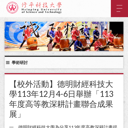
:::
主
要
內
:::
容
區
塊
學術研討
【校外活動】德明財經科技大
學113年12月4-6日舉辦「113
年度高等教深耕計畫聯合成果
展」
一、德明財經科技大學為分享113年度高教深耕計畫提