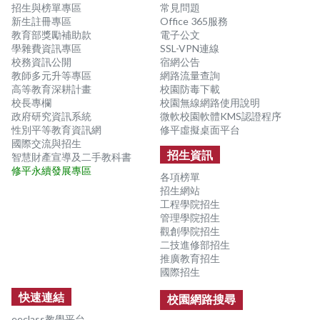
招生與榜單專區
常見問題
新生註冊專區
Office 365服務
教育部獎勵補助款
電子公文
學雜費資訊專區
SSL-VPN連線
校務資訊公開
宿網公告
教師多元升等專區
網路流量查詢
高等教育深耕計畫
校園防毒下載
校長專欄
校園無線網路使用說明
政府研究資訊系統
微軟校園軟體KMS認證程序
性別平等教育資訊網
修平虛擬桌面平台
國際交流與招生
招生資訊
智慧財產宣導及二手教科書
修平永續發展專區
各項榜單
招生網站
工程學院招生
管理學院招生
觀創學院招生
二技進修部招生
推廣教育招生
國際招生
快速連結
校園網路搜尋
eeclass教學平台