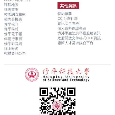
課程地圖
其他資訊
課表查詢
特約廠商
校園網頁相簿
CC 台灣社群
校內分機表
資訊安全專區
修平校刊
個人資料保護專區
修平學報
境外學生諮詢平臺服務資訊
修平電子報
政府開放文件格式ODF資訊
年度行事曆
廠商人才需求媒合平台
修平影音網
線上報名
招標資訊公告