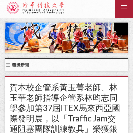
:::
主
要
內
:::
容
區
塊
獲獎新聞
賀本校企管系黃玉菁老師、林
玉華老師指導企管系林昀志同
學參加第37屆ITEX馬來西亞國
際發明展，以「Traffic Jam交
通阻塞團隊訓練教具」榮獲銀