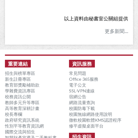
以上資料由秘書室公關組提供
更多新聞....
:::
重要連結
資訊服務
招生與榜單專區
常見問題
新生註冊專區
Office 365服務
教育部獎勵補助款
電子公文
學雜費資訊專區
SSL-VPN連線
校務資訊公開
宿網公告
教師多元升等專區
網路流量查詢
高等教育深耕計畫
校園防毒下載
校長專欄
校園無線網路使用說明
政府研究資訊系統
微軟校園軟體KMS認證程序
性別平等教育資訊網
修平虛擬桌面平台
國際交流與招生
招生資訊
智慧財產宣導及二手教科書