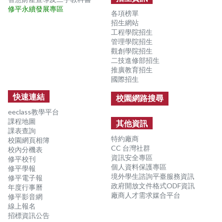
修平永續發展專區
各項榜單
招生網站
工程學院招生
管理學院招生
觀創學院招生
二技進修部招生
推廣教育招生
國際招生
快速連結
校園網路搜尋
eeclass教學平台
課程地圖
其他資訊
課表查詢
特約廠商
校園網頁相簿
CC 台灣社群
校內分機表
資訊安全專區
修平校刊
個人資料保護專區
修平學報
境外學生諮詢平臺服務資訊
修平電子報
政府開放文件格式ODF資訊
年度行事曆
廠商人才需求媒合平台
修平影音網
線上報名
招標資訊公告