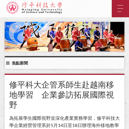
:::
主
要
內
:::
容
區
塊
焦點新聞
修平科大企管系師生赴越南移
地學習 企業參訪拓展國際視
野
為拓展學生國際視野並深化產業實務學習，修平科技大
學企業經營管理系於5月14日至18日辦理海外移地教學