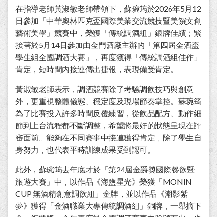
在指導老師黃淑敏老師帶領下，蘇琬筠於2026年5月12
日參加「中華奧林匹克盃國際美業交流競技暨美饌文創
藝術美學」競賽中，榮獲「傳統調酒組」銀牌佳績；緊
接著於5月14日參加由金門酒廠主辦的「第四屆金酒盃
學生組全國調酒大賽」，再度獲得「傳統調酒組佳作」
肯定，短時間內接連傳出捷報，表現備受肯定。
黃淑敏老師表示，調酒競賽除了考驗調飲技巧與創意
外，更重視整體儀態、穩定度及現場節奏掌控。蘇琬筠
為了比賽投入許多時間反覆練習，從飲品配方、動作細
節到上台流程都不斷調整，希望將最好的狀態呈現在評
審面前。能夠在不同賽事中接連獲得肯定，除了學生自
身努力，也代表平時訓練成果受到認可。
此外，蘇琬筠去年底才於「第24屆金爵獎國際餐飲暨
旅遊大賽」中，以作品《海鹽星光》榮獲「MONIN
CUP 無酒精創意調飲組」金牌，並以作品《潮影紫
夢》獲得「金酒職業大專傳統調酒組」銅牌，一舉摘下