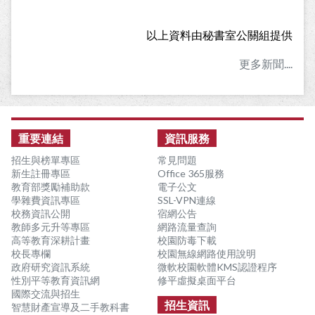
以上資料由秘書室公關組提供
更多新聞....
:::
重要連結
資訊服務
招生與榜單專區
常見問題
新生註冊專區
Office 365服務
教育部獎勵補助款
電子公文
學雜費資訊專區
SSL-VPN連線
校務資訊公開
宿網公告
教師多元升等專區
網路流量查詢
高等教育深耕計畫
校園防毒下載
校長專欄
校園無線網路使用說明
政府研究資訊系統
微軟校園軟體KMS認證程序
性別平等教育資訊網
修平虛擬桌面平台
國際交流與招生
招生資訊
智慧財產宣導及二手教科書