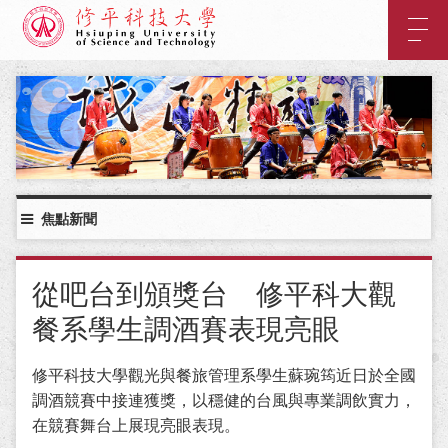
:::
主
要
內
:::
容
區
塊
焦點新聞
從吧台到頒獎台 修平科大觀
餐系學生調酒賽表現亮眼
修平科技大學觀光與餐旅管理系學生蘇琬筠近日於全國
調酒競賽中接連獲獎，以穩健的台風與專業調飲實力，
在競賽舞台上展現亮眼表現。