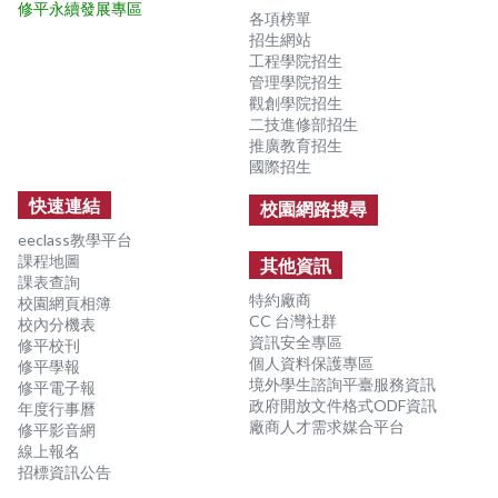
修平永續發展專區
各項榜單
招生網站
工程學院招生
管理學院招生
觀創學院招生
二技進修部招生
推廣教育招生
國際招生
快速連結
校園網路搜尋
eeclass教學平台
課程地圖
其他資訊
課表查詢
特約廠商
校園網頁相簿
CC 台灣社群
校內分機表
資訊安全專區
修平校刊
個人資料保護專區
修平學報
境外學生諮詢平臺服務資訊
修平電子報
政府開放文件格式ODF資訊
年度行事曆
廠商人才需求媒合平台
修平影音網
線上報名
招標資訊公告