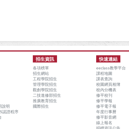
招生資訊
快速連結
各項榜單
eeclass教學平台
招生網站
課程地圖
工程學院招生
課表查詢
管理學院招生
校園網頁相簿
觀創學院招生
校內分機表
二技進修部招生
修平校刊
推廣教育招生
修平學報
用說明
國際招生
修平電子報
S認證程序
年度行事曆
台
修平影音網
線上報名
招標資訊公告