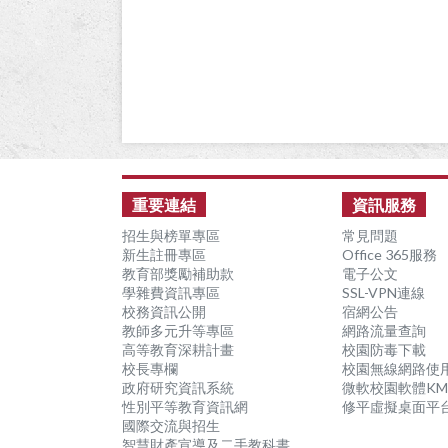
:::
重要連結
資訊服務
招生與榜單專區
常見問題
新生註冊專區
Office 365服務
教育部獎勵補助款
電子公文
學雜費資訊專區
SSL-VPN連線
校務資訊公開
宿網公告
教師多元升等專區
網路流量查詢
高等教育深耕計畫
校園防毒下載
校長專欄
校園無線網路使
政府研究資訊系統
微軟校園軟體KM
性別平等教育資訊網
修平虛擬桌面平
國際交流與招生
智慧財產宣導及二手教科書