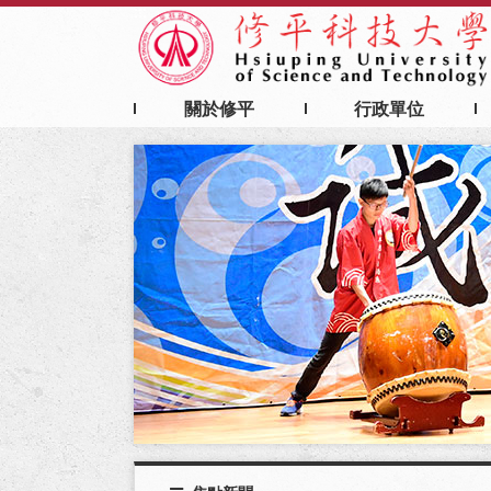
:::
主
要
內
容
關於修平
行政單位
區
塊
:::