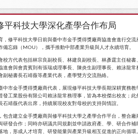
修平科技大學深化產學合作布局
育，修平科技大學日前與臺中市金手獎得獎廠商協進會進行交流
作備忘錄（MOU），攜手推動中部產業升級與人才永續培育。
會校方代表包括林宗良副校長、林建良副校長、林彥霆主任秘書
協進會與會貴賓則有張瑞成理事長、陳炎生副理事長、賴泳龍常
會副秘書長石靖薇等產業代表，產學雙方交流熱絡。
臺中市金手獎得獎廠商代表，展現修平科技大學長期深耕實務教
普發工業股份有限公司賴泳龍常務理事，皆為本校傑出校友；此
長石靖薇代表出席，持續展現校友對母校的支持與情誼。
，包含建立金手獎廠商與修平科技大學之產學合作平台，整合廠
與研發合作；同時亦研議共同規劃並申請政府產、學、研合作補
落地，形成人才培育、研發能量與產業升級相互促進的正向循環