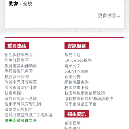
對象：
全校
更多消息....
:::
重要連結
資訊服務
招生與榜單專區
常見問題
新生註冊專區
Office 365服務
教育部獎勵補助款
電子公文
學雜費資訊專區
SSL-VPN連線
校務資訊公開
宿網公告
教師多元升等專區
網路流量查詢
高等教育深耕計畫
校園防毒下載
校長專欄
校園無線網路使用說明
政府研究資訊系統
微軟校園軟體KMS認證程序
性別平等教育資訊網
修平虛擬桌面平台
國際交流與招生
招生資訊
智慧財產宣導及二手教科書
修平永續發展專區
各項榜單
招生網站