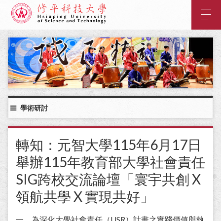
:::
主
要
內
:::
容
區
塊
學術研討
轉知：元智大學115年6月17日
舉辦115年教育部大學社會責任
SIG跨校交流論壇「寰宇共創 X
領航共學 X 實現共好」
一、為深化大學社會責任（USR）計畫之實踐價值與執