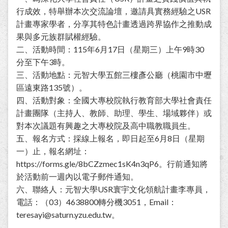
行成效，特舉辦本次交流論壇，邀請具實務經驗之USR
計畫專家學者，分享其特色計畫透過跨界協作之推動成
果與多元族群賦權經驗。
二、活動時間：115年6月17日（星期三）上午9時30
分至下午3時。
三、活動地點：元智大學五館三樓彥公廳（桃園市中壢
區遠東路135號）。
四、活動對象：全國大專校院執行教育部大學社會責任
計畫團隊（主持人、教師、助理、學生、場域夥伴）或
對本次議題有興趣之大專校院及高中職教職員生。
五、報名方式：採線上報名，即日起至6月8日（星期
一）止，報名網址：
https://forms.gle/8bCZzmec1sK4n3qP6。行前通知將
於活動前一週內以電子郵件通知。
六、聯絡人：元智大學USR寰宇文化領航計畫李專員，
電話：（03）4638800轉分機3051，Email：
teresayi@saturn.yzu.edu.tw。