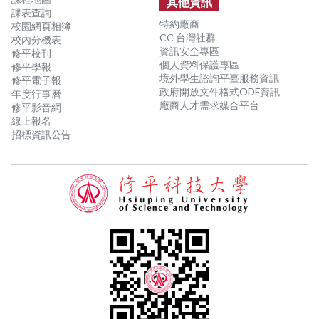
其他資訊
課表查詢
特約廠商
校園網頁相簿
CC 台灣社群
校內分機表
資訊安全專區
修平校刊
個人資料保護專區
修平學報
境外學生諮詢平臺服務資訊
修平電子報
政府開放文件格式ODF資訊
年度行事曆
廠商人才需求媒合平台
修平影音網
線上報名
招標資訊公告