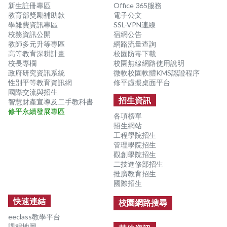
新生註冊專區
Office 365服務
教育部獎勵補助款
電子公文
學雜費資訊專區
SSL-VPN連線
校務資訊公開
宿網公告
教師多元升等專區
網路流量查詢
高等教育深耕計畫
校園防毒下載
校長專欄
校園無線網路使用說明
政府研究資訊系統
微軟校園軟體KMS認證程序
性別平等教育資訊網
修平虛擬桌面平台
國際交流與招生
招生資訊
智慧財產宣導及二手教科書
修平永續發展專區
各項榜單
招生網站
工程學院招生
管理學院招生
觀創學院招生
二技進修部招生
推廣教育招生
國際招生
快速連結
校園網路搜尋
eeclass教學平台
課程地圖