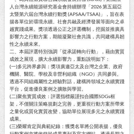
人台灣永續能源研究基金會持續辦理「2026 第五屆亞
太暨第六屆台灣永續行動獎 (APSAA/TSAA)」，旨在表
揚各單位於環境永續、社會共融及經濟發展等面向之卓
越實踐成果。獎項透過公正之評選機制，挖掘並推廣具
影響力之行動方案，期能凝聚社會共識，共同建構具韌
性之永續未來。
二、本屆評選特別強調「從承諾轉向行動」，藉由實質
成效之展現，擴大永續影響力，重點說明如下：
(一)多元跨界參與：獎項廣邀亞太及台灣之企業、政府
機關、醫院、學校及非營利組織（NGO）共同參與。
透過不同組織屬性之經驗對話，建構跨領域之永續實踐
平台，促進優良案例之擴散與學習。
(二)聚焦實質成效：評選指標嚴謹扣合國際SDGs框
架，不僅關注策略規劃之完善，更重視行動方案所帶來
之量化或質化實質改變，協助單位展現多元之永續實踐
成果。
(三)榮耀肯定與典範紀錄：獲獎名單將公開表揚，優良
行動案例亦將收錄於成果專刊及官方網站，透過長期之