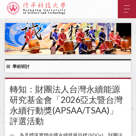
:::
主
要
內
:::
容
區
塊
學術研討
轉知：財團法人台灣永續能源
研究基金會「2026亞太暨台灣
永續行動獎(APSAA/TSAA)」
評選活動
一、為具體落實聯合國永續發展目標 (SDGs)，財團法